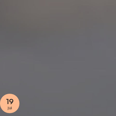
19
jui