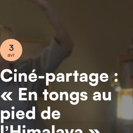
3
avr
Ciné-partage :
« En tongs au
pied de
l’Himalaya »