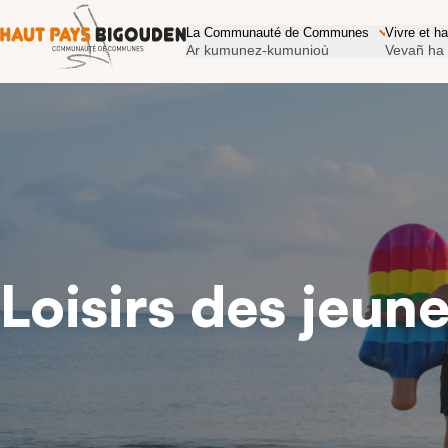
Communauté de communes du Haut 
La Communauté de Communes
Vivre et h
Ar kumunez-kumunioù
Vevañ ha
Loisirs des jeun