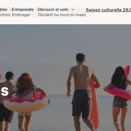
Pays Bigouden (retour à l'accueil)
abiter
Entreprendre
Découvrir et sortir
Saison culturelle 26
 chom
Embreger
Dizoleiñ ha mont er-maez
es