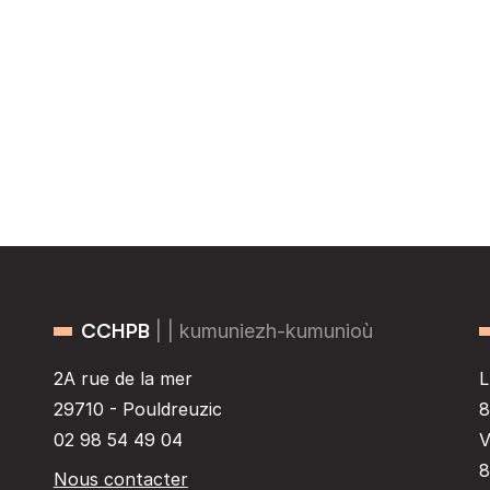
CCHPB
| | kumuniezh-kumunioù
2A rue de la mer
L
29710 - Pouldreuzic
8
02 98 54 49 04
V
8
Nous contacter