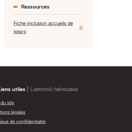
Ressources
Fiche inclusion accueils de
loisirs
Liens utiles
| Liammoù talvoudus
 du site
ions légales
tique de confidentialité