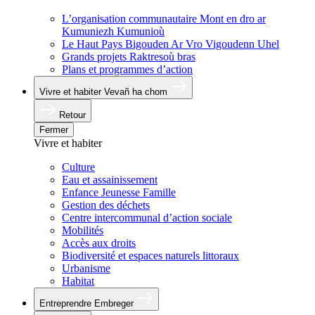
L’organisation communautaire
Mont en dro ar
Kumuniezh Kumunioù
Le Haut Pays Bigouden
Ar Vro Vigoudenn Uhel
Grands projets
Raktresoù bras
Plans et programmes d’action
Vivre et habiter
Vevañ ha chom
Retour
Fermer
Vivre et habiter
Culture
Eau et assainissement
Enfance Jeunesse Famille
Gestion des déchets
Centre intercommunal d’action sociale
Mobilités
Accès aux droits
Biodiversité et espaces naturels littoraux
Urbanisme
Habitat
Entreprendre
Embreger