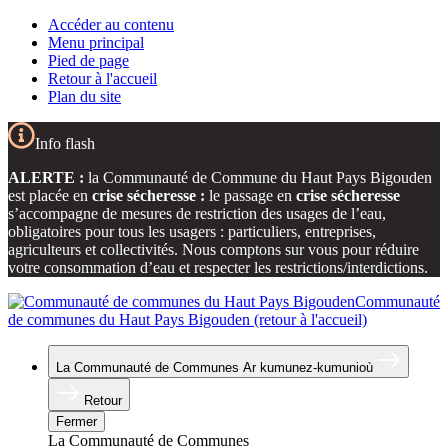
Accéder au contenu
Menu principal
Pied de page
Retour à l'accueil
Plan du site
Info flash
ALERTE :
la Communauté de Commune du Haut Pays Bigouden
est placée en
crise sécheresse :
le passage en
crise sécheresse
s’accompagne de mesures de restriction des usages de l’eau,
obligatoires pour tous les usagers : particuliers, entreprises,
agriculteurs et collectivités. Nous comptons sur vous pour réduire
votre consommation d’eau et respecter les restrictions/interdictions.
Communauté
de communes du Haut Pays Bigouden (retour à l'accueil)
La Communauté de Communes
Ar kumunez-kumunioù
Retour
Fermer
La Communauté de Communes