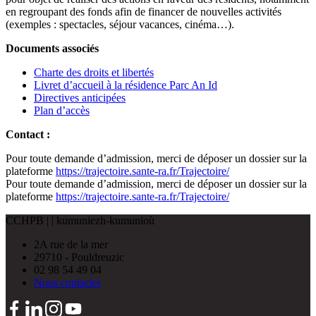
en regroupant des fonds afin de financer de nouvelles activités
(exemples : spectacles, séjour vacances, cinéma…).
Documents associés
Charte des droits et libertés
Livret d’accueil à la résidence Parc An Id
Directives anticipées
Plan d’accès
Contact :
Pour toute demande d’admission, merci de déposer un dossier sur la
plateforme
https://trajectoire.sante-ra.fr/Trajectoire/
Pour toute demande d’admission, merci de déposer un dossier sur la
plateforme
https://trajectoire.sante-ra.fr/Trajectoire/
CCHPB
| | kumuniezh-kumunioù
2A rue de la mer
29710 - Pouldreuzic
02 98 54 49 04
Nous contacter